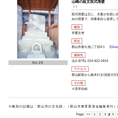
山崎の延文双式塔婆
（-）
双式塔婆は主に、夫妻が生前に
めの塔婆で、供養者自ら造塔し
種別
市重文考
所在
郡山市香久池二丁目9-1
【Goog
連絡先
法久寺TEL:024-922-2824
No.20
アクセス
郡山駅前から栃木行き/須賀川方
その他
※見学自由
※種別の記載は「郡山市の文化財」（郡山市教育委員会編集発行）
Page:
<<
1
2
3
4
5