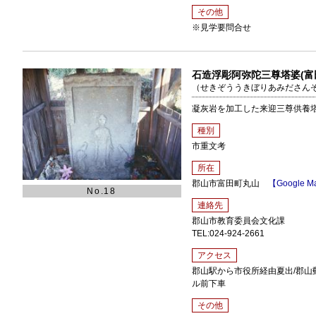
その他
※見学要問合せ
石造浮彫阿弥陀三尊塔婆(富
（せきぞううきぼりあみださんぞ
凝灰岩を加工した来迎三尊供養
種別
市重文考
所在
郡山市富田町丸山
【Google M
No.18
連絡先
郡山市教育委員会文化課
TEL:024-924-2661
アクセス
郡山駅から市役所経由夏出/郡山
ル前下車
その他