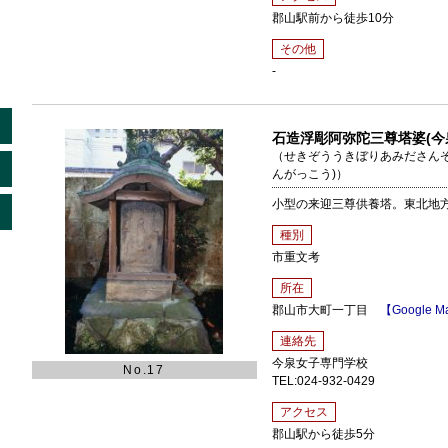
郡山駅前から徒歩10分
その他
-
石造浮彫阿弥陀三尊塔婆(今
（せきぞううきぼりあみださんぞ
んがっこう)）
小型の来迎三尊供養塔。東北地
種別
市重文考
所在
郡山市大町一丁目
【Google M
連絡先
今泉女子専門学校
No.17
TEL:024-932-0429
アクセス
郡山駅から徒歩5分