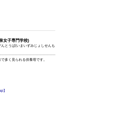
泉女子専門学校)
んとうば(いまいずみじょしせんも
方で多く見られる供養塔です。
ap】