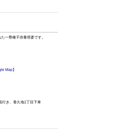
れた一尊種子供養塔婆です。
le Map】
面行き、香久地1丁目下車