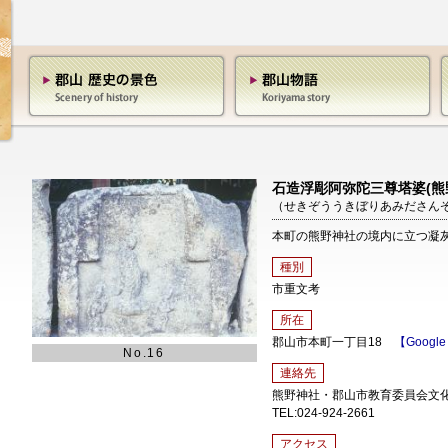
石造浮彫阿弥陀三尊塔婆(熊
（せきぞううきぼりあみださんぞ
本町の熊野神社の境内に立つ凝
種別
市重文考
所在
郡山市本町一丁目18
【Google
No.16
連絡先
熊野神社・郡山市教育委員会文
TEL:024-924-2661
アクセス