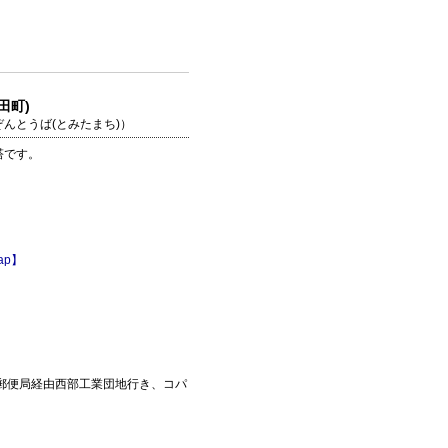
田町)
んとうば(とみたまち)）
塔です。
ap】
郵便局経由西部工業団地行き、コパ