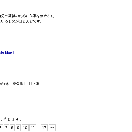
自分の死後のために仏事を修めるた
ているものがほとんどです。
le Map】
面行き、香久地1丁目下車
に準じます。
6
7
8
9
10
11
...
17
>>