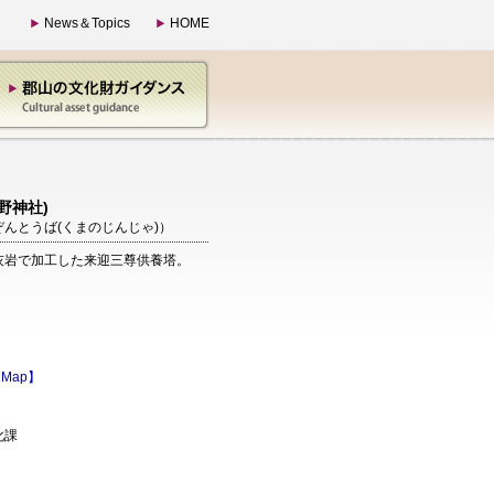
News＆Topics
HOME
野神社)
んとうば(くまのじんじゃ)）
灰岩で加工した来迎三尊供養塔。
 Map】
化課