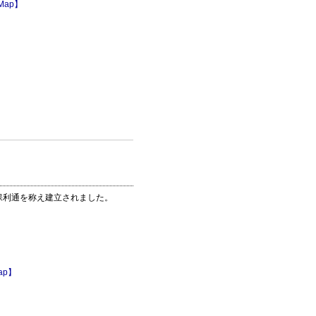
 Map】
保利通を称え建立されました。
ap】