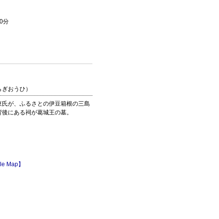
0分
らぎおうひ）
東氏が、ふるさとの伊豆箱根の三島
背後にある祠が葛城王の墓。
le Map】