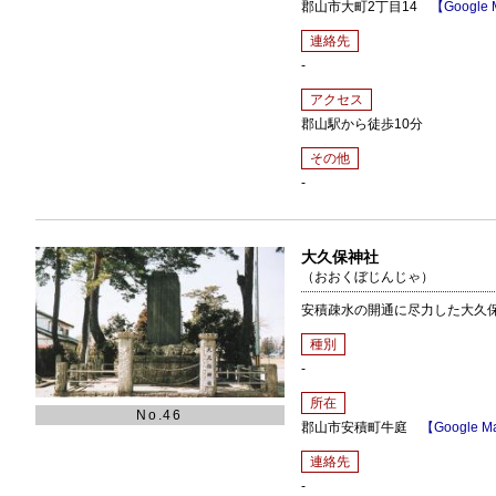
郡山市大町2丁目14
【Google
連絡先
-
アクセス
郡山駅から徒歩10分
その他
-
大久保神社
（おおくぼじんじゃ）
安積疎水の開通に尽力した大久
種別
-
所在
No.46
郡山市安積町牛庭
【Google M
連絡先
-