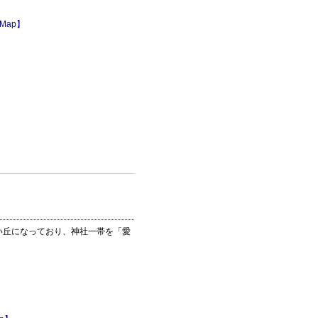
 Map】
高い丘になっており、神社一帯を「愛