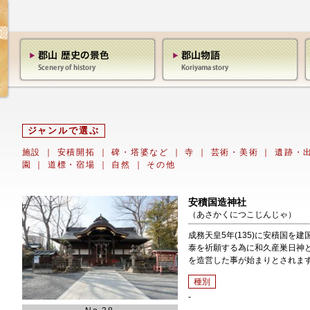
ジャンルで選ぶ
施設
｜
安積開拓
｜
碑・塔婆など
｜
寺
｜
芸術・美術
｜
遺跡・
園
｜
道標・宿場
｜
自然
｜
その他
安積国造神社
（あさかくにつこじんじゃ）
成務天皇5年(135)に安積国を
泰を祈願する為に和久産巣日神
を造営した事が始まりとされま
種別
-