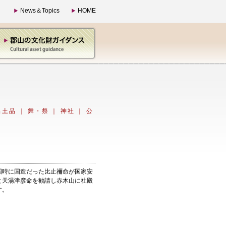
News＆Topics
HOME
出土品
｜
舞・祭
｜
神社
｜
公
建国時に国造だった比止禰命が国家安
と天湯津彦命を勧請し赤木山に社殿
す。