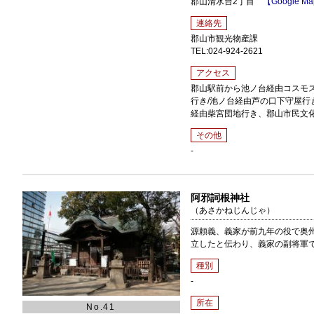
郡山清水台2丁目
【Google M
連絡先
郡山市観光物産課
TEL:024-924-2621
アクセス
郡山駅前から池ノ台経由コスモス
行き/池ノ台経由芦の口下守屋行
経由柴宮団地行き、郡山市民文
その他
-
阿邪詞根神社
（あさかねじんじゃ）
源頼義、義家が前九年の役で奥州
立したと伝わり、義家の副将軍
種別
-
所在
No.41