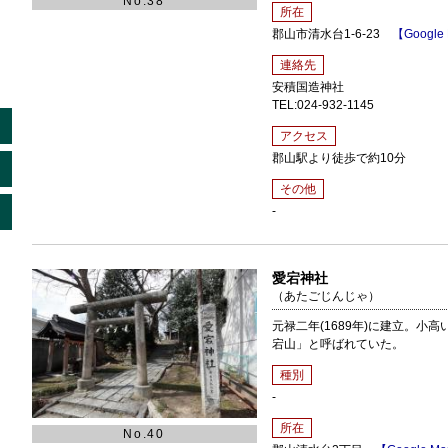
No.38
所在
郡山市清水台1-6-23
【Google
連絡先
安積国造神社
TEL:024-932-1145
アクセス
郡山駅より徒歩で約10分
その他
-
愛宕神社
（あたごじんじゃ）
元禄二年(1689年)に建立。小
宕山」と呼ばれていた。
種別
-
所在
No.40