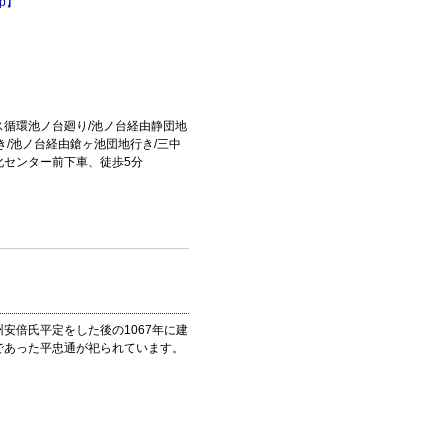
ap】
循環池ノ台廻り/池ノ台経由静団地
き/池ノ台経由鎗ヶ池団地行き/三中
化センター前下車、徒歩5分
安倍氏平定をした後の1067年に建
であった平忠通が祀られています。