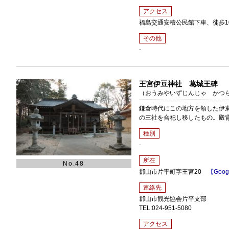
アクセス
福島交通安積公民館下車、徒歩1
その他
-
王宮伊豆神社 葛城王碑
（おうみやいずじんじゃ かつ
鎌倉時代にこの地方を領した伊
の三社を合祀し移したもの。殿
種別
-
所在
No.48
郡山市片平町字王宮20
【Goog
連絡先
郡山市観光協会片平支部
TEL:024-951-5080
アクセス